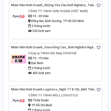
Nhân Viên Kinh Doanh_Không Yêu Cầu Kinh Nghiệm_Tiếng
Trung HSK3_Xe Đưa Đón_Đồng Nai
CÔNG TY TNHH SƠN OCEAN (VIỆT NAM)
15 - 20 triệu
Đồng Nai, Bình Dương, TP Hồ Chí Minh
2 tháng trước
530 lượt xem
Nhân Viên Kinh Doanh_Hoa Hồng Cao_Kinh Nghiệm Ngành
May Mặc_Bắc Ninh
Công ty TNHH Dệt May ZHUOYUE
10 - 15 triệu
Bắc Ninh
2 tháng trước
405 lượt xem
Nhân Viên Kinh Doanh Logistics_Nghỉ T7 & CN_Biết Tiếng
Anh Hoặc Trung_TP.HCM
CÔNG TY TNHH WELL LOGISTICS
Thỏa thuận
TP Hồ Chí Minh
2 tháng trước