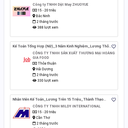
Kinh Nghiệm Kế Toán_Bắc Ninh
Công ty TNHH Dệt May ZHUOYUE
15 - 20 triệu
Bắc Ninh
2 tháng trước
388 lượt xem
Kế Toán Tổng Hợp (Nữ)_3 Năm Kinh Nghiệm_Lương Thỏa
Thuận_Hải Dương
CÔNG TY TNHH SẢN XUẤT THƯƠNG MẠI HOÀNG
GIA FOOD
Thỏa thuận
Hải Dương
2 tháng trước
330 lượt xem
Nhân Viên Kế Toán_Lương Trên 15 Triệu_Thành Thạo
Tiếng Trung Nghe Nói_TP.Cần Thơ
CÔNG TY TNHH MILDY INTERNATIONAL
15 - 20 triệu
Cần Thơ
2 tháng trước