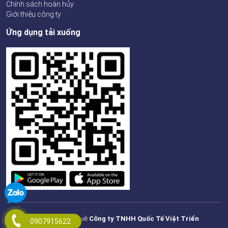
Chính sách hoàn hủy
Giới thiệu công ty
Ứng dụng tải xuống
© 2024 - Bản quyền thuộc về
Công ty TNHH Quốc Tế Việt Triển
0907915622