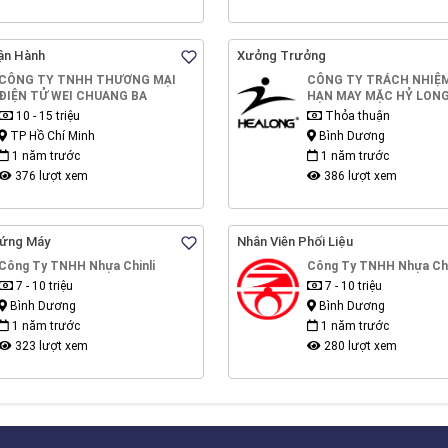
ận Hành
Xưởng Trưởng
CÔNG TY TNHH THƯƠNG MẠI
CÔNG TY TRÁCH NHIỆ
ĐIỆN TỬ WEI CHUANG BA
HẠN MAY MẶC HỶ LON
10 - 15 triệu
Thỏa thuận
TP Hồ Chí Minh
Bình Dương
1 năm trước
1 năm trước
376 lượt xem
386 lượt xem
Đứng Máy
Nhân Viên Phối Liệu
Công Ty TNHH Nhựa Chinli
Công Ty TNHH Nhựa Chi
7 - 10 triệu
7 - 10 triệu
Bình Dương
Bình Dương
1 năm trước
1 năm trước
323 lượt xem
280 lượt xem