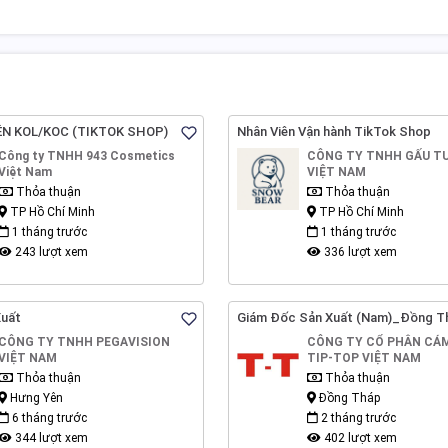
ÊN KOL/KOC (TIKTOK SHOP)
Nhân Viên Vận hành TikTok Shop
Công ty TNHH 943 Cosmetics
CÔNG TY TNHH GẤU T
Việt Nam
VIỆT NAM
Thỏa thuận
Thỏa thuận
TP Hồ Chí Minh
TP Hồ Chí Minh
1 tháng trước
1 tháng trước
243 lượt xem
336 lượt xem
Xuất
Giám Đốc Sản Xuất (Nam)_Đồng T
CÔNG TY TNHH PEGAVISION
CÔNG TY CỔ PHÂN CÁ
VIỆT NAM
TIP-TOP VIỆT NAM
Thỏa thuận
Thỏa thuận
Hưng Yên
Đồng Tháp
6 tháng trước
2 tháng trước
344 lượt xem
402 lượt xem