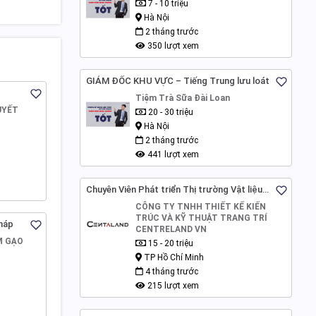
7 - 10 triệu
Hà Nội
2 tháng trước
350 lượt xem
GIÁM ĐỐC KHU VỰC – Tiếng Trung lưu loát
Tiệm Trà Sữa Đài Loan
UYẾT
20 - 30 triệu
Hà Nội
2 tháng trước
441 lượt xem
Chuyên Viên Phát triển Thị trường Vật liệu
Xây dựng
CÔNG TY TNHH THIẾT KẾ KIẾN
TRÚC VÀ KỸ THUẬT TRANG TRÍ
háp
CENTRELAND VN
M GẠO
15 - 20 triệu
TP Hồ Chí Minh
4 tháng trước
215 lượt xem