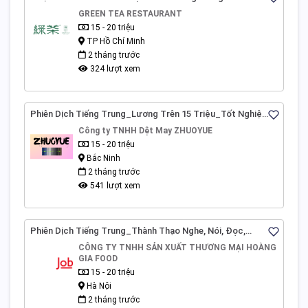
GREEN TEA RESTAURANT
15 - 20 triệu
TP Hồ Chí Minh
2 tháng trước
324 lượt xem
Phiên Dịch Tiếng Trung_Lương Trên 15 Triệu_Tốt Nghiệp
Cao Đẳng_Kinh Nghiệm Trên 1 Năm_Bắc Ninh
Công ty TNHH Dệt May ZHUOYUE
15 - 20 triệu
Bắc Ninh
2 tháng trước
541 lượt xem
Phiên Dịch Tiếng Trung_Thành Thạo Nghe, Nói, Đọc,
Viết_Yêu Cầu 3 Năm KN_Hà Nội
CÔNG TY TNHH SẢN XUẤT THƯƠNG MẠI HOÀNG
GIA FOOD
15 - 20 triệu
Hà Nội
2 tháng trước