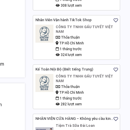
308 lượt xem
Nhân Viên Vận hành TikTok Shop
CÔNG TY TNHH GẤU TUYẾT VIỆT
NAM
Thỏa thuận
TP Hồ Chí Minh
1 tháng trước
324 lượt xem
am
Kế Toán Nội Bộ (Biết tiếng Trung)
CÔNG TY TNHH GẤU TUYẾT VIỆT
NAM
Thỏa thuận
TP Hồ Chí Minh
1 tháng trước
m
282 lượt xem
NHÂN VIÊN CỬA HÀNG – Không yêu cầu kinh
nghiệm - Hà Nội
Tiệm Trà Sữa Đài Loan