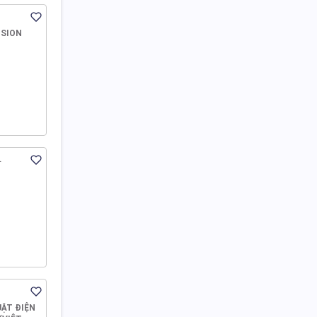
ISION
he
ẬT ĐIỆN