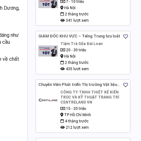
7 - 10 triệu
nh Dương,
Hà Nội
2 tháng trước
341 lượt xem
dáng như
GIÁM ĐỐC KHU VỰC – Tiếng Trung lưu loát
u cầu
Tiệm Trà Sữa Đài Loan
20 - 30 triệu
Hà Nội
n về chất
2 tháng trước
435 lượt xem
Chuyên Viên Phát triển Thị trường Vật liệu
Xây dựng
CÔNG TY TNHH THIẾT KẾ KIẾN
TRÚC VÀ KỸ THUẬT TRANG TRÍ
CENTRELAND VN
15 - 20 triệu
TP Hồ Chí Minh
4 tháng trước
212 lượt xem