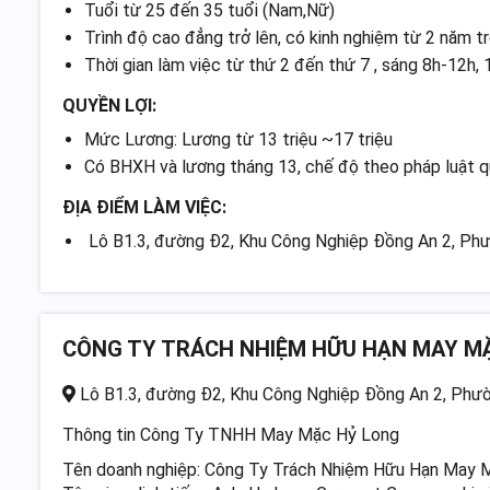
Tuổi từ 25 đến 35 tuổi (Nam,Nữ)
Trình độ cao đẳng trở lên, có kinh nghiệm từ 2 năm t
Thời gian làm việc từ thứ 2 đến thứ 7 , sáng 8h-12h,
QUYỀN LỢI:
Mức Lương: Lương từ 13 triệu ~17 triệu
Có BHXH và lương tháng 13, chế độ theo pháp luật q
ĐỊA ĐIỂM LÀM VIỆC:
Lô B1.3, đường Đ2, Khu Công Nghiệp Đồng An 2, Ph
CÔNG TY TRÁCH NHIỆM HỮU HẠN MAY M
Lô B1.3, đường Đ2, Khu Công Nghiệp Đồng An 2, Phườ
Thông tin Công Ty TNHH May Mặc Hỷ Long
Tên doanh nghiệp: Công Ty Trách Nhiệm Hữu Hạn May