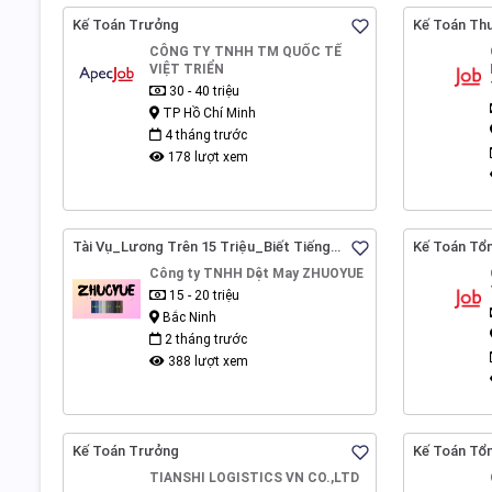
Kế Toán Trưởng
Kế Toán Th
CÔNG TY TNHH TM QUỐC TẾ
VIỆT TRIỂN
30 - 40 triệu
TP Hồ Chí Minh
4 tháng trước
178 lượt xem
Tài Vụ_Lương Trên 15 Triệu_Biết Tiếng
Kế Toán Tổ
Trung_1 Năm Kinh Nghiệm Kế Toán_Bắc
Nghiệm_Lư
Công ty TNHH Dệt May ZHUOYUE
Ninh
15 - 20 triệu
Bắc Ninh
2 tháng trước
388 lượt xem
Kế Toán Trưởng
Kế Toán Tổ
TIANSHI LOGISTICS VN CO.,LTD