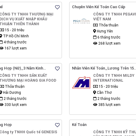
uế
Chuyên Viên Kế Toán Cao Cấp
CÔNG TY TNHH THƯƠNG MẠI
CÔNG TY TNHH PEGAV
DỊCH VỤ XUẤT NHẬP KHẨU
VIỆT NAM
THUẬN THIÊN THÀNH
Thỏa thuận
15 - 20 triệu
Hưng Yên
TP Hồ Chí Minh
6 tháng trước
4 tháng trước
268 lượt xem
167 lượt xem
ng Hợp (Nữ)_3 Năm Kinh
Nhân Viên Kế Toán_Lương Trên 15
ơng Thỏa Thuận_Hải Dương
Triệu_Thành Thạo Tiếng Trung Ng
CÔNG TY TNHH SẢN XUẤT
CÔNG TY TNHH MILDY
Nói_TP.Cần Thơ
THƯƠNG MẠI HOÀNG GIA FOOD
INTERNATIONAL
Thỏa thuận
15 - 20 triệu
Hải Dương
Cần Thơ
2 tháng trước
2 tháng trước
330 lượt xem
385 lượt xem
ng Hợp
Kế Toán
Công ty TNHH Quốc tế GENESIS
CÔNG TY TNHH KỸ THU