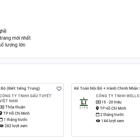
nghề
trang mới nhất
số lượng lớn
 Bộ (Biết tiếng Trung)
Kế Toán Nội Bộ + Hành Chính Nhân
CÔNG TY TNHH GẤU TUYẾT
CÔNG TY TNHH WELLS
VIỆT NAM
15 - 20 triệu
Thỏa thuận
TP Hồ Chí Minh
TP Hồ Chí Minh
2 tháng trước
1 tháng trước
144 lượt xem
282 lượt xem