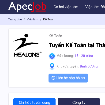
Cơ hội việc làm
Việc làm Đà
Trang chủ
Việc làm
Kế Toán
Kế Toán
Tuyển Kế Toán tại Th
Mức lương:
15 - 20 triệu
Khu vực tuyển:
Bình Dương
Liên hệ nộp hồ sơ
Chi tiết tuyển dụng
Công ty