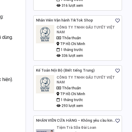
316 lượt xem
g:
Nhân Viên Vận hành TikTok Shop
CÔNG TY TNHH GẤU TUYẾT VIỆT
NAM
i dùng.
Thỏa thuận
TP Hồ Chí Minh
1 tháng trước
336 lượt xem
Kế Toán Nội Bộ (Biết tiếng Trung)
CÔNG TY TNHH GẤU TUYẾT VIỆT
 hiện).
NAM
Thỏa thuận
TP Hồ Chí Minh
1 tháng trước
293 lượt xem
NHÂN VIÊN CỬA HÀNG – Không yêu cầu kinh
nghiệm - Hà Nội
Tiệm Trà Sữa Đài Loan