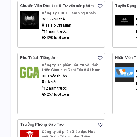
Chuyên Viên Đào tạo & Tư vấn sản phẩm –
Tuyển Dụng
Crypto Product Evangelist
Tạo Blockch
Công Ty TNHH Learning Chain
15 - 20 triệu
TP Hồ Chí Minh
1 năm trước
390 lượt xem
Phụ Trách Tiếng Anh
Nhân Viên T
Công ty Cổ phần Đầu tư và Phát
triển Giáo dục Capi Edu Việt Nam
Thỏa thuận
Hà Nội
2 năm trước
257 lượt xem
Trưởng Phòng Đào Tạo
Công ty cổ phần Giáo dục Hoa
ngữ Quốc Tế giáo dục Tiếng