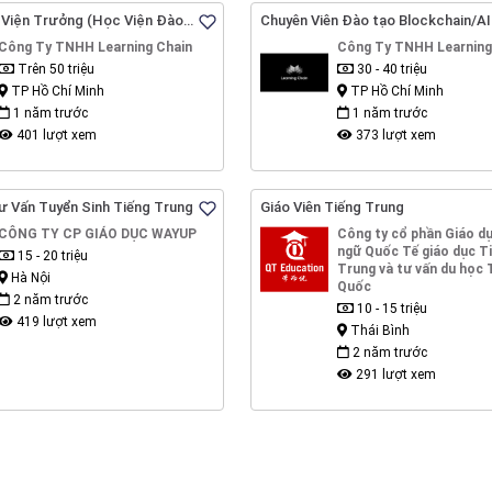
 Viện Trưởng (Học Viện Đào
Chuyên Viên Đào tạo Blockchain/AI
ain Tại Việt Nam)
Công Ty TNHH Learning Chain
Công Ty TNHH Learning
Trên 50 triệu
30 - 40 triệu
TP Hồ Chí Minh
TP Hồ Chí Minh
1 năm trước
1 năm trước
401 lượt xem
373 lượt xem
ư Vấn Tuyển Sinh Tiếng Trung
Giáo Viên Tiếng Trung
CÔNG TY CP GIÁO DỤC WAYUP
Công ty cổ phần Giáo 
ngữ Quốc Tế giáo dục Ti
15 - 20 triệu
Trung và tư vấn du học
Hà Nội
Quốc
2 năm trước
10 - 15 triệu
419 lượt xem
Thái Bình
2 năm trước
291 lượt xem