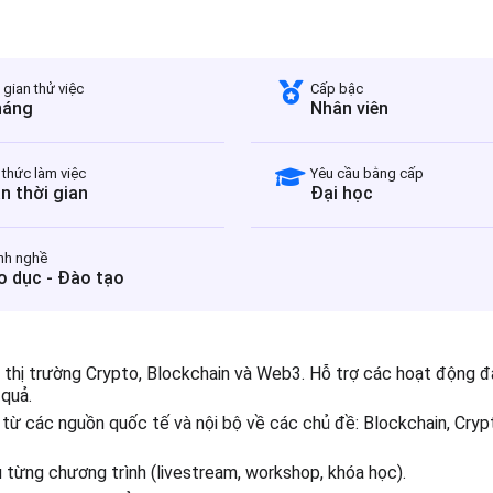
 gian thử việc
Cấp bậc
háng
Nhân viên
 thức làm việc
Yêu cầu bằng cấp
n thời gian
Đại học
nh nghề
o dục - Đào tạo
ề thị trường Crypto, Blockchain và Web3. Hỗ trợ các hoạt động đ
 quả.
 từ các nguồn quốc tế và nội bộ về các chủ đề: Blockchain, Cryp
u từng chương trình (livestream, workshop, khóa học).