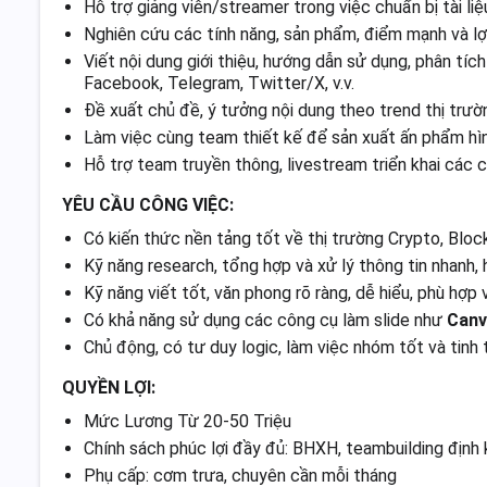
Hỗ trợ giảng viên/streamer trong việc chuẩn bị tài liệ
Nghiên cứu các tính năng, sản phẩm, điểm mạnh và lợi
Viết nội dung giới thiệu, hướng dẫn sử dụng, phân t
Facebook, Telegram, Twitter/X, v.v.
Đề xuất chủ đề, ý tưởng nội dung theo trend thị trườ
Làm việc cùng team thiết kế để sản xuất ấn phẩm hình
Hỗ trợ team truyền thông, livestream triển khai các 
YÊU CẦU CÔNG VIỆC:
Có kiến thức nền tảng tốt về thị trường Crypto, Blo
Kỹ năng research, tổng hợp và xử lý thông tin nhanh, 
Kỹ năng viết tốt, văn phong rõ ràng, dễ hiểu, phù hợp
Có khả năng sử dụng các công cụ làm slide như
Canv
Chủ động, có tư duy logic, làm việc nhóm tốt và tinh 
QUYỀN LỢI:
Mức Lương Từ 20-50 Triệu
Chính sách phúc lợi đầy đủ: BHXH, teambuilding định kỳ
Phụ cấp: cơm trưa, chuyên cần mỗi tháng