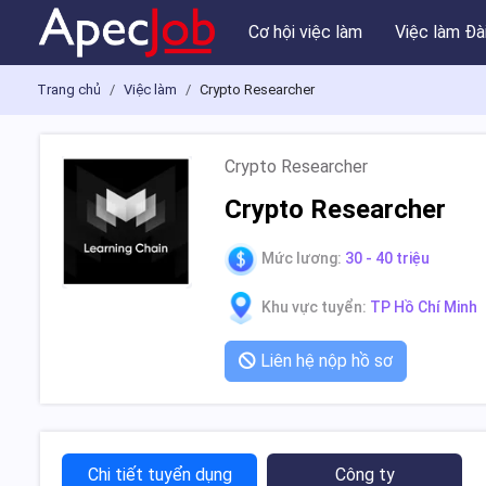
Cơ hội việc làm
Việc làm Đà
Trang chủ
Việc làm
Crypto Researcher
Crypto Researcher
Crypto Researcher
Mức lương:
30 - 40 triệu
Khu vực tuyển:
TP Hồ Chí Minh
Liên hệ nộp hồ sơ
Chi tiết tuyển dụng
Công ty