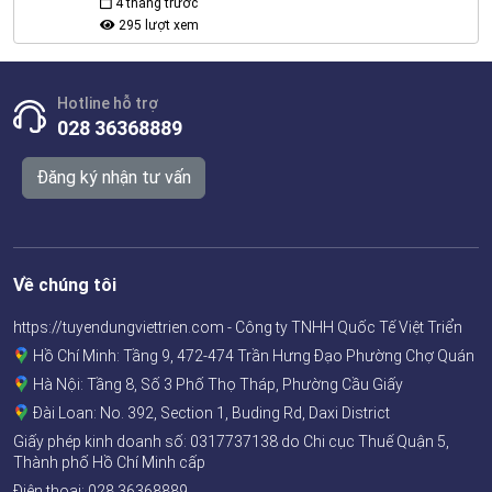
4 tháng trước
295 lượt xem
Hotline hỗ trợ
028 36368889
Đăng ký nhận tư vấn
Về chúng tôi
https://tuyendungviettrien.com - Công ty TNHH Quốc Tế Việt Triển
Hồ Chí Minh: Tầng 9, 472-474 Trần Hưng Đạo Phường Chợ Quán
Hà Nội: Tầng 8, Số 3 Phố Thọ Tháp, Phường Cầu Giấy
Đài Loan: No. 392, Section 1, Buding Rd, Daxi District
Giấy phép kinh doanh số:
0317737138
do Chi cục Thuế Quận 5,
Thành phố Hồ Chí Minh cấp
Điện thoại:
028 36368889