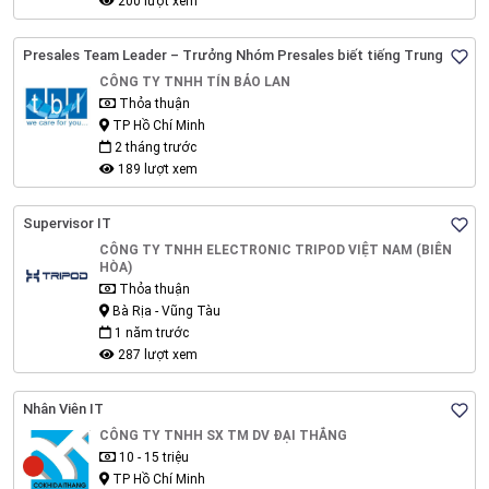
200 lượt xem
Presales Team Leader – Trưởng Nhóm Presales biết tiếng Trung
CÔNG TY TNHH TÍN BẢO LAN
Thỏa thuận
TP Hồ Chí Minh
2 tháng trước
189 lượt xem
Supervisor IT
CÔNG TY TNHH ELECTRONIC TRIPOD VIỆT NAM (BIÊN
HÒA)
Thỏa thuận
Bà Rịa - Vũng Tàu
1 năm trước
287 lượt xem
Nhân Viên IT
CÔNG TY TNHH SX TM DV ĐẠI THẮNG
10 - 15 triệu
TP Hồ Chí Minh