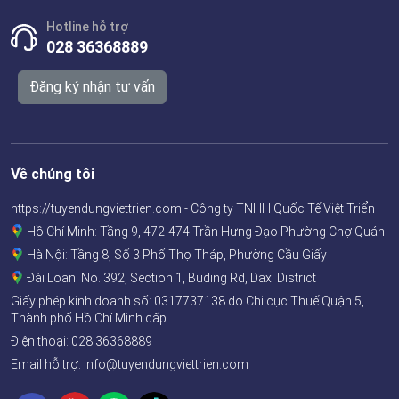
Hotline hỗ trợ
028 36368889
Đăng ký nhận tư vấn
Về chúng tôi
https://tuyendungviettrien.com - Công ty TNHH Quốc Tế Việt Triển
Hồ Chí Minh: Tầng 9, 472-474 Trần Hưng Đạo Phường Chợ Quán
Hà Nội: Tầng 8, Số 3 Phố Thọ Tháp, Phường Cầu Giấy
Đài Loan: No. 392, Section 1, Buding Rd, Daxi District
Giấy phép kinh doanh số:
0317737138
do Chi cục Thuế Quận 5,
Thành phố Hồ Chí Minh cấp
Điện thoại:
028 36368889
Email hỗ trợ: info@tuyendungviettrien.com