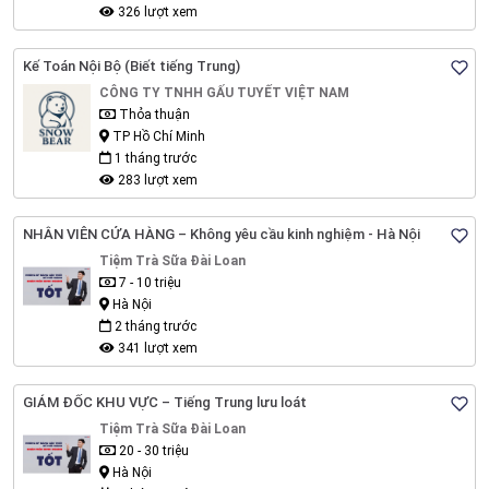
326 lượt xem
Kế Toán Nội Bộ (Biết tiếng Trung)
CÔNG TY TNHH GẤU TUYẾT VIỆT NAM
Thỏa thuận
TP Hồ Chí Minh
1 tháng trước
283 lượt xem
NHÂN VIÊN CỬA HÀNG – Không yêu cầu kinh nghiệm - Hà Nội
Tiệm Trà Sữa Đài Loan
7 - 10 triệu
Hà Nội
2 tháng trước
341 lượt xem
GIÁM ĐỐC KHU VỰC – Tiếng Trung lưu loát
Tiệm Trà Sữa Đài Loan
20 - 30 triệu
Hà Nội