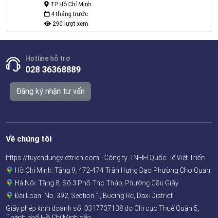
TP Hồ Chí Minh
4 tháng trước
290 lượt xem
Hotline hỗ trợ
028 36368889
Đăng ký nhận tư vấn
Về chúng tôi
https://tuyendungviettrien.com - Công ty TNHH Quốc Tế Việt Triển
Hồ Chí Minh: Tầng 9, 472-474 Trần Hưng Đạo Phường Chợ Quán
Hà Nội: Tầng 8, Số 3 Phố Thọ Tháp, Phường Cầu Giấy
Đài Loan: No. 392, Section 1, Buding Rd, Daxi District
Giấy phép kinh doanh số:
0317737138
do Chi cục Thuế Quận 5,
Thành phố Hồ Chí Minh cấp